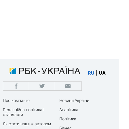
RU
|
UA
Про компанію
Новини України
Редакційна політика і
Аналітика
стандарти
Політика
Як стати нашим автором
Бізнес