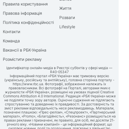
Правила користування
Життя
Правова інформація
Розваги
Політика конфіденційності
Lifestyle
Контакти
Команда
Вакансії в РБК-Україна
Розмістити рекламу
Ідентифікатор онлайн-медіа в Реєстрі суб’єктів у сфері медіа —
R40-05347
Інформаційний портал «РБК-Україна» має тримовну версію
(українську, російську та англійську), головна сторінка порталу -
https://www.rbc.ua
. Фотографії, зображення належать їх
правовласникам. Всі фотографії на Порталі, авторами яких є
журналісти «РБК-Україна», розміщені на умовах ліцензії Creative
Commons Attribution 4.0 International. Редакція «РБК-Україна» може
не поділяти точку зору авторів. Оціночні судження не підлягають
спростуванню та доведенню їх правдивості. За достовірність та
зміст реклами відповідальність несе рекламодавець. Матеріали,
позначені плашкою: «Прес-релізи», «Спецпроект», «Партнерський
матеріал», «Promo», «Благодійність», «Резонанс» розміщуються на
правах реклами і призначені, як правило, для осіб, які досягли 21-
річного віку. «Новини компанії» - це інформаційний формат, що
охоплює новини, події та оголошення, пов'язані з діяльністю