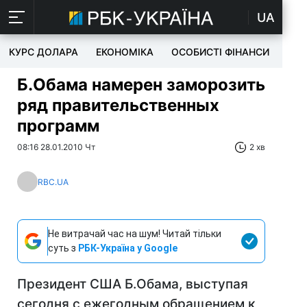
UA
КУРС ДОЛАРА
ЕКОНОМІКА
ОСОБИСТІ ФІНАНСИ
TEC
Б.Обама намерен заморозить
ряд правительственных
программ
08:16 28.01.2010 Чт
2 хв
RBC.UA
Не витрачай час на шум! Читай тільки
суть з
РБК-Україна у Google
Президент США Б.Обама, выступая
сегодня с ежегодным обращением к