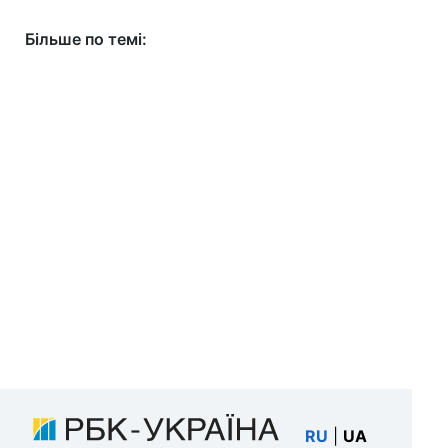
Більше по темі:
RU
|
UA