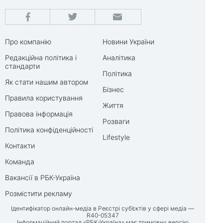
Про компанію
Новини України
Редакційна політика і
Аналітика
стандарти
Політика
Як стати нашим автором
Бізнес
Правила користування
Життя
Правова інформація
Розваги
Політика конфіденційності
Lifestyle
Контакти
Команда
Вакансії в РБК-Україна
Розмістити рекламу
Ідентифікатор онлайн-медіа в Реєстрі суб’єктів у сфері медіа —
R40-05347
Інформаційний портал «РБК-Україна» має тримовну версію