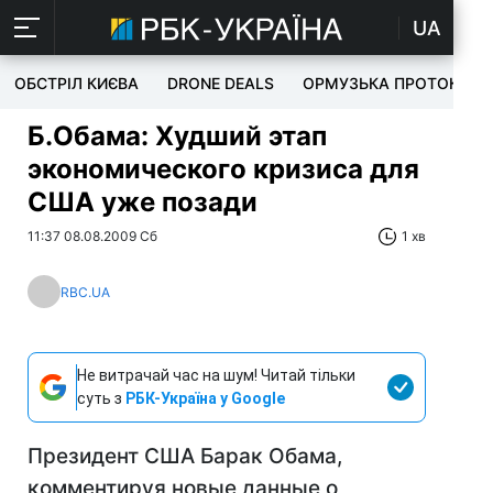
UA
ОБСТРІЛ КИЄВА
DRONE DEALS
ОРМУЗЬКА ПРОТОКА
Б.Обама: Худший этап
экономического кризиса для
США уже позади
11:37 08.08.2009 Сб
1 хв
RBC.UA
Не витрачай час на шум! Читай тільки
суть з
РБК-Україна у Google
Президент США Барак Обама,
комментируя новые данные о