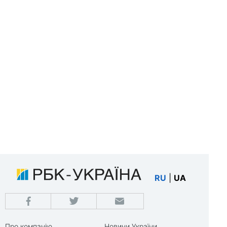
RU
|
UA
Про компанію
Новини України