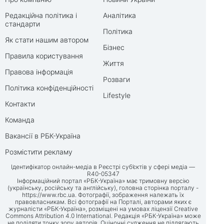
Редакційна політика і
Аналітика
стандарти
Політика
Як стати нашим автором
Бізнес
Правила користування
Життя
Правова інформація
Розваги
Політика конфіденційності
Lifestyle
Контакти
Команда
Вакансії в РБК-Україна
Розмістити рекламу
Ідентифікатор онлайн-медіа в Реєстрі суб’єктів у сфері медіа —
R40-05347
Інформаційний портал «РБК-Україна» має тримовну версію
(українську, російську та англійську), головна сторінка порталу -
https://www.rbc.ua
. Фотографії, зображення належать їх
правовласникам. Всі фотографії на Порталі, авторами яких є
журналісти «РБК-Україна», розміщені на умовах ліцензії Creative
Commons Attribution 4.0 International. Редакція «РБК-Україна» може
не поділяти точку зору авторів. Оціночні судження не підлягають