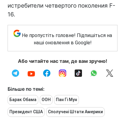
истребители четвертого поколения F-
16.
Не пропустіть головне! Підпишіться на
наші оновлення в Google!
Або читайте нас там, де вам зручно!
Більше по темі:
Барак Обама
ООН
Пан Гі Мун
Президент США
Сполучені Штати Америки