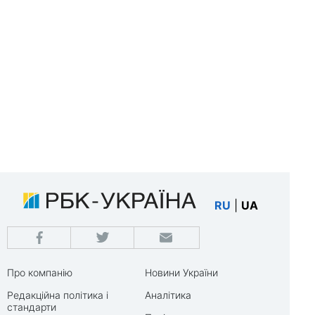
RU
|
UA
Про компанію
Новини України
Редакційна політика і
Аналітика
стандарти