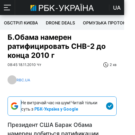
UA
ОБСТРІЛ КИЄВА
DRONE DEALS
ОРМУЗЬКА ПРОТОКА
Б.Обама намерен
ратифицировать СНВ-2 до
конца 2010 г
08:45 18.11.2010 Чт
2 хв
RBC.UA
Не витрачай час на шум! Читай тільки
суть з
РБК-Україна у Google
Президент США Барак Обама
намерен добиться ратификации