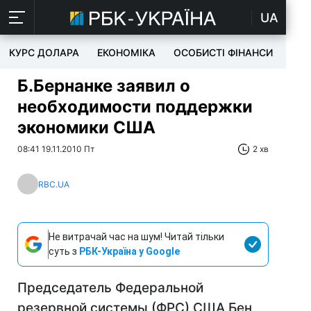
UA
КУРС ДОЛАРА
ЕКОНОМІКА
ОСОБИСТІ ФІНАНСИ
TEC
Б.Бернанке заявил о
необходимости поддержки
экономики CША
08:41 19.11.2010 Пт
2 хв
RBC.UA
Не витрачай час на шум! Читай тільки
суть з
РБК-Україна у Google
Председатель Федеральной
резервной системы (ФРС) США Бен