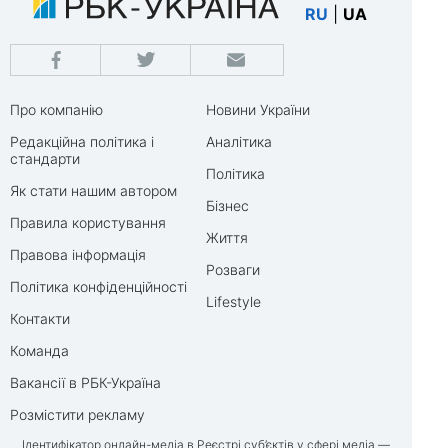
RU
|
UA
Про компанію
Новини України
Редакційна політика і
Аналітика
стандарти
Політика
Як стати нашим автором
Бізнес
Правила користування
Життя
Правова інформація
Розваги
Політика конфіденційності
Lifestyle
Контакти
Команда
Вакансії в РБК-Україна
Розмістити рекламу
Ідентифікатор онлайн-медіа в Реєстрі суб’єктів у сфері медіа —