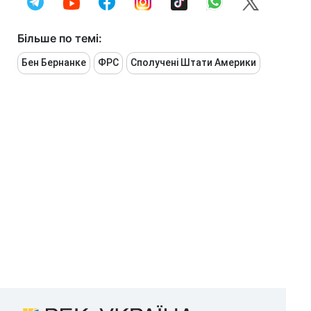
Більше по темі:
Бен Бернанке
ФРС
Сполучені Штати Америки