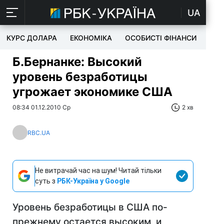
UA
КУРС ДОЛАРА
ЕКОНОМІКА
ОСОБИСТІ ФІНАНСИ
TEC
Б.Бернанке: Высокий
уровень безработицы
угрожает экономике США
08:34 01.12.2010 Ср
2 хв
RBC.UA
Не витрачай час на шум! Читай тільки
суть з
РБК-Україна у Google
Уровень безработицы в США по-
прежнему остается высоким, и