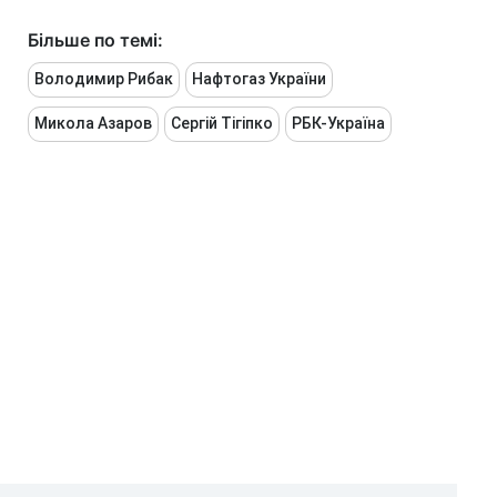
Більше по темі:
Володимир Рибак
Нафтогаз України
Микола Азаров
Сергій Тігіпко
РБК-Україна