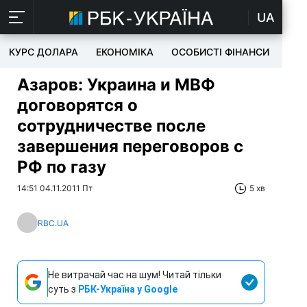
UA
КУРС ДОЛАРА
ЕКОНОМІКА
ОСОБИСТІ ФІНАНСИ
TEC
Азаров: Украина и МВФ
договорятся о
сотрудничестве после
завершения переговоров с
РФ по газу
14:51 04.11.2011 Пт
5 хв
RBC.UA
Не витрачай час на шум! Читай тільки
суть з
РБК-Україна у Google