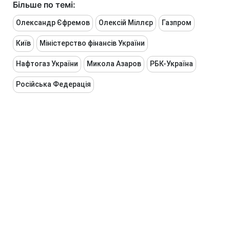
Більше по темі:
Олександр Єфремов
Олексій Міллєр
Газпром
Київ
Міністерство фінансів України
Нафтогаз України
Микола Азаров
РБК-Україна
Російська Федерація