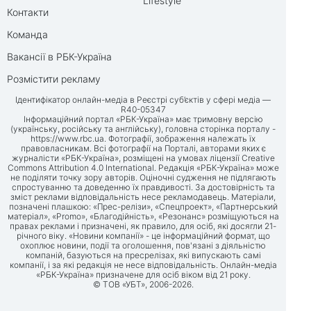
Lifestyle
Контакти
Команда
Вакансії в РБК-Україна
Розмістити рекламу
Ідентифікатор онлайн-медіа в Реєстрі суб’єктів у сфері медіа —
R40-05347
Інформаційний портал «РБК-Україна» має тримовну версію
(українську, російську та англійську), головна сторінка порталу -
https://www.rbc.ua
. Фотографії, зображення належать їх
правовласникам. Всі фотографії на Порталі, авторами яких є
журналісти «РБК-Україна», розміщені на умовах ліцензії Creative
Commons Attribution 4.0 International. Редакція «РБК-Україна» може
не поділяти точку зору авторів. Оціночні судження не підлягають
спростуванню та доведенню їх правдивості. За достовірність та
зміст реклами відповідальність несе рекламодавець. Матеріали,
позначені плашкою: «Прес-релізи», «Спецпроект», «Партнерський
матеріал», «Promo», «Благодійність», «Резонанс» розміщуються на
правах реклами і призначені, як правило, для осіб, які досягли 21-
річного віку. «Новини компанії» - це інформаційний формат, що
охоплює новини, події та оголошення, пов'язані з діяльністю
компаній, базуються на пресрелізах, які випускають самі
компанії, і за які редакція не несе відповідальність. Онлайн-медіа
«РБК-Україна» призначене для осіб віком від 21 року.
© ТОВ «УБТ», 2006-2026.