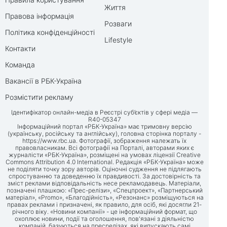
Життя
Правова інформація
Розваги
Політика конфіденційності
Lifestyle
Контакти
Команда
Вакансії в РБК-Україна
Розмістити рекламу
Ідентифікатор онлайн-медіа в Реєстрі суб’єктів у сфері медіа —
R40-05347
Інформаційний портал «РБК-Україна» має тримовну версію
(українську, російську та англійську), головна сторінка порталу -
https://www.rbc.ua
. Фотографії, зображення належать їх
правовласникам. Всі фотографії на Порталі, авторами яких є
журналісти «РБК-Україна», розміщені на умовах ліцензії Creative
Commons Attribution 4.0 International. Редакція «РБК-Україна» може
не поділяти точку зору авторів. Оціночні судження не підлягають
спростуванню та доведенню їх правдивості. За достовірність та
зміст реклами відповідальність несе рекламодавець. Матеріали,
позначені плашкою: «Прес-релізи», «Спецпроект», «Партнерський
матеріал», «Promo», «Благодійність», «Резонанс» розміщуються на
правах реклами і призначені, як правило, для осіб, які досягли 21-
річного віку. «Новини компанії» - це інформаційний формат, що
охоплює новини, події та оголошення, пов'язані з діяльністю
компаній, базуються на пресрелізах, які випускають самі