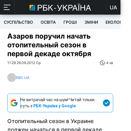
UA
СУСПІЛЬСТВО
ОСВІТА
ГРОШІ
ЗМІНИ
ЕКОЛОГІЯ
Азаров поручил начать
отопительный сезон в
первой декаде октября
11:29 26.09.2012 Ср
4 хв
RBC.UA
Не витрачай час на шум! Читай тільки
суть з
РБК-Україна у Google
Отопительный сезон в Украине
должен начаться в первой декаде