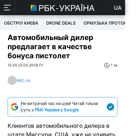
UA
ОБСТРІЛ КИЄВА
DRONE DEALS
ОРМУЗЬКА ПРОТОКА
Автомобильный дилер
предлагает в качестве
бонуса пистолет
15:39 23.05.2008 Пт
1 хв
RBC.UA
Не витрачай час на шум! Читай тільки
суть з
РБК-Україна у Google
Клиентов автомобильного дилера в
штате Миссури, США, уже не удивить