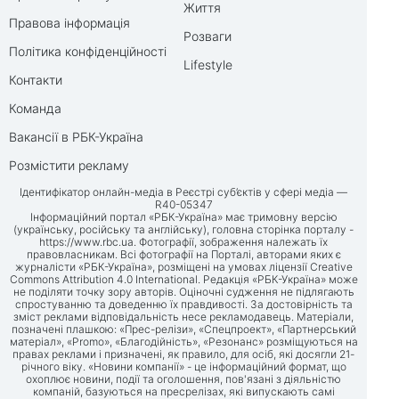
Життя
Правова інформація
Розваги
Політика конфіденційності
Lifestyle
Контакти
Команда
Вакансії в РБК-Україна
Розмістити рекламу
Ідентифікатор онлайн-медіа в Реєстрі суб’єктів у сфері медіа —
R40-05347
Інформаційний портал «РБК-Україна» має тримовну версію
(українську, російську та англійську), головна сторінка порталу -
https://www.rbc.ua
. Фотографії, зображення належать їх
правовласникам. Всі фотографії на Порталі, авторами яких є
журналісти «РБК-Україна», розміщені на умовах ліцензії Creative
Commons Attribution 4.0 International. Редакція «РБК-Україна» може
не поділяти точку зору авторів. Оціночні судження не підлягають
спростуванню та доведенню їх правдивості. За достовірність та
зміст реклами відповідальність несе рекламодавець. Матеріали,
позначені плашкою: «Прес-релізи», «Спецпроект», «Партнерський
матеріал», «Promo», «Благодійність», «Резонанс» розміщуються на
правах реклами і призначені, як правило, для осіб, які досягли 21-
річного віку. «Новини компанії» - це інформаційний формат, що
охоплює новини, події та оголошення, пов'язані з діяльністю
компаній, базуються на пресрелізах, які випускають самі