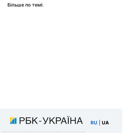
Більше по темі:
RU
|
UA