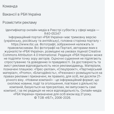
Команда
Вакансії в РБК-Україна
Розмістити рекламу
Ідентифікатор онлайн-медіа в Реєстрі суб’єктів у сфері медіа —
R40-05347
Інформаційний портал «РБК-Україна» має тримовну версію
(українську, російську та англійську), головна сторінка порталу -
https://www.rbc.ua
. Фотографії, зображення належать їх
правовласникам. Всі фотографії на Порталі, авторами яких є
журналісти «РБК-Україна», розміщені на умовах ліцензії Creative
Commons Attribution 4.0 International. Редакція «РБК-Україна» може
не поділяти точку зору авторів. Оціночні судження не підлягають
спростуванню та доведенню їх правдивості. За достовірність та
зміст реклами відповідальність несе рекламодавець. Матеріали,
позначені плашкою: «Прес-релізи», «Спецпроект», «Партнерський
матеріал», «Promo», «Благодійність», «Резонанс» розміщуються на
правах реклами і призначені, як правило, для осіб, які досягли 21-
річного віку. «Новини компанії» - це інформаційний формат, що
охоплює новини, події та оголошення, пов'язані з діяльністю
компаній, базуються на пресрелізах, які випускають самі
компанії, і за які редакція не несе відповідальність. Онлайн-медіа
«РБК-Україна» призначене для осіб віком від 21 року.
© ТОВ «УБТ», 2006-2026.