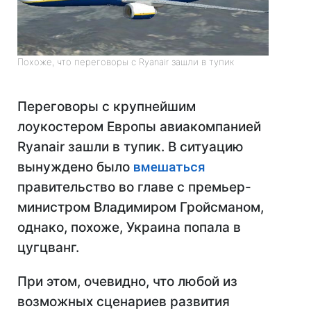
Похоже, что переговоры с Ryanair зашли в тупик
Переговоры с крупнейшим
лоукостером Европы авиакомпанией
Ryanair зашли в тупик. В ситуацию
вынуждено было
вмешаться
правительство во главе с премьер-
министром Владимиром Гройсманом,
однако, похоже, Украина попала в
цугцванг.
При этом, очевидно, что любой из
возможных сценариев развития