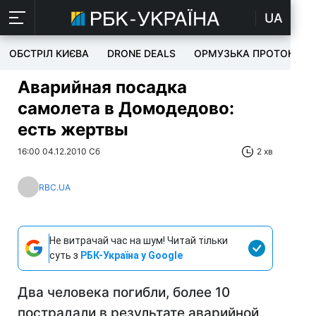
UA
ОБСТРІЛ КИЄВА
DRONE DEALS
ОРМУЗЬКА ПРОТОКА
Аварийная посадка
самолета в Домодедово:
есть жертвы
16:00 04.12.2010 Сб
2 хв
RBC.UA
Не витрачай час на шум! Читай тільки
суть з
РБК-Україна у Google
Два человека погибли, более 10
пострадали в результате аварийной