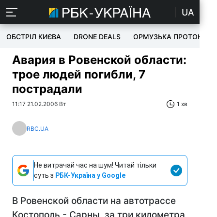
UA
ОБСТРІЛ КИЄВА
DRONE DEALS
ОРМУЗЬКА ПРОТОКА
Авария в Ровенской области:
трое людей погибли, 7
пострадали
11:17 21.02.2006 Вт
1 хв
RBC.UA
Не витрачай час на шум! Читай тільки
суть з
РБК-Україна у Google
В Ровенской области на автотрассе
Костополь - Сарны, за три километра