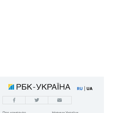
RU
|
UA
Про компанію
Новини України