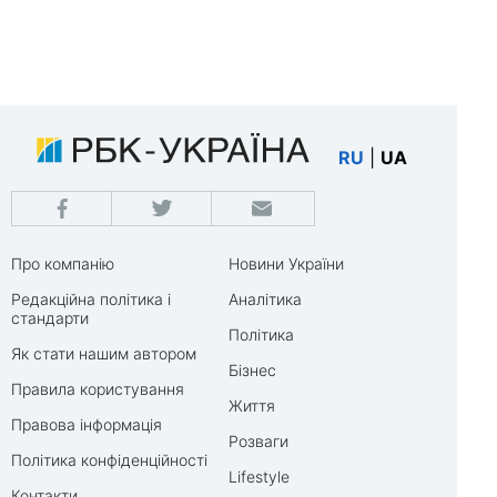
RU
|
UA
Про компанію
Новини України
Редакційна політика і
Аналітика
стандарти
Політика
Як стати нашим автором
Бізнес
Правила користування
Життя
Правова інформація
Розваги
Політика конфіденційності
Lifestyle
Контакти