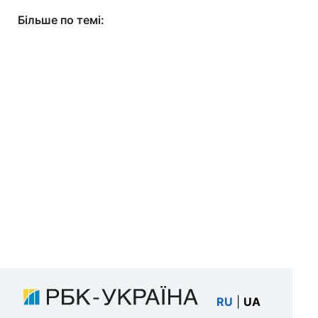
Більше по темі:
RU
|
UA