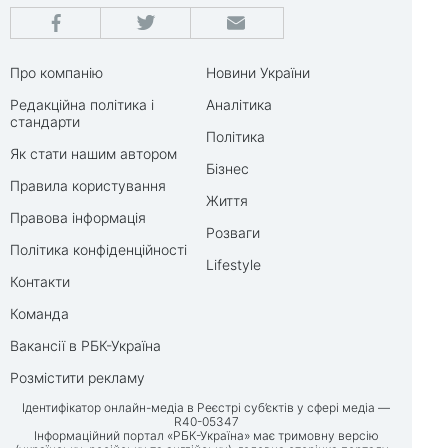
Про компанію
Новини України
Редакційна політика і
Аналітика
стандарти
Політика
Як стати нашим автором
Бізнес
Правила користування
Життя
Правова інформація
Розваги
Політика конфіденційності
Lifestyle
Контакти
Команда
Вакансії в РБК-Україна
Розмістити рекламу
Ідентифікатор онлайн-медіа в Реєстрі суб’єктів у сфері медіа —
R40-05347
Інформаційний портал «РБК-Україна» має тримовну версію