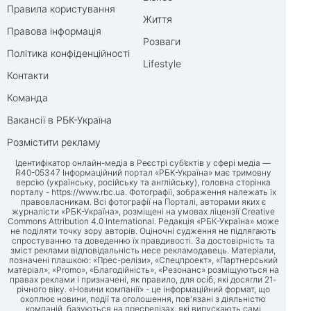
Правила користування
Життя
Правова інформація
Розваги
Політика конфіденційності
Lifestyle
Контакти
Команда
Вакансії в РБК-Україна
Розмістити рекламу
Ідентифікатор онлайн-медіа в Реєстрі суб’єктів у сфері медіа —
R40-05347 Інформаційний портал «РБК-Україна» має тримовну
версію (українську, російську та англійську), головна сторінка
порталу -
https://www.rbc.ua
. Фотографії, зображення належать їх
правовласникам. Всі фотографії на Порталі, авторами яких є
журналісти «РБК-Україна», розміщені на умовах ліцензії Creative
Commons Attribution 4.0 International. Редакція «РБК-Україна» може
не поділяти точку зору авторів. Оціночні судження не підлягають
спростуванню та доведенню їх правдивості. За достовірність та
зміст реклами відповідальність несе рекламодавець. Матеріали,
позначені плашкою: «Прес-релізи», «Спецпроект», «Партнерський
матеріал», «Promo», «Благодійність», «Резонанс» розміщуються на
правах реклами і призначені, як правило, для осіб, які досягли 21-
річного віку. «Новини компанії» - це інформаційний формат, що
охоплює новини, події та оголошення, пов'язані з діяльністю
компаній, базуються на пресрелізах, які випускають самі