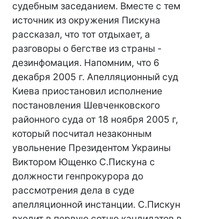
судебным заседанием. Вместе с тем
источник из окружения Пискуна
рассказал, что тот отдыхает, а
разговоры о бегстве из страны -
дезинфомация. Напомним, что 6
декабря 2005 г. Апелляционный суд
Киева приостановил исполнение
постановления Шевченковского
районного суда от 18 ноября 2005 г,
который посчитал незаконным
увольнение Президентом Украины
Виктором Ющенко С.Пискуна с
должности генпрокурора до
рассмотрения дела в суде
апелляционной инстанции. С.Пискун
входит в первую сотню кандидатов в