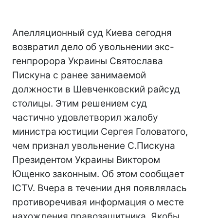
Апелляционный суд Киева сегодня
возвратил дело об увольнении экс-
генпророра Украины Святослава
Пискуна с ранее занимаемой
должности в Шевченковский райсуд
столицы. Этим решением суд
частично удовлетворил жалобу
министра юстиции Сергея Головатого,
чем признал увольнение С.Пискуна
Президентом Украины Виктором
Ющенко законным. Об этом сообщает
ICTV. Вчера в течении дня появлялась
противоречивая информация о месте
нахождения правозащитника. Якобы