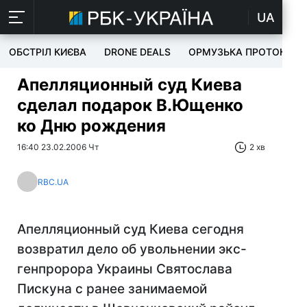
UA
ОБСТРІЛ КИЄВА
DRONE DEALS
ОРМУЗЬКА ПРОТОКА
Апелляционный суд Киева
сделал подарок В.Ющенко
ко Дню рождения
16:40 23.02.2006 Чт
2 хв
RBC.UA
Апелляционный суд Киева сегодня
возвратил дело об увольнении экс-
генпророра Украины Святослава
Пискуна с ранее занимаемой