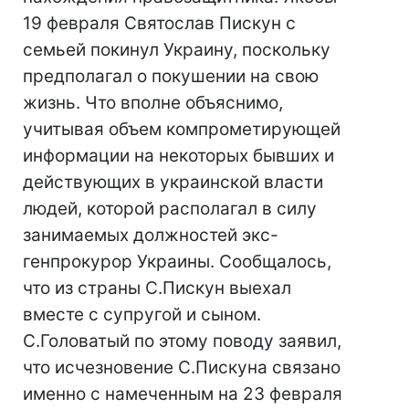
19 февраля Святослав Пискун с
семьей покинул Украину, поскольку
предполагал о покушении на свою
жизнь. Что вполне объяснимо,
учитывая объем компрометирующей
информации на некоторых бывших и
действующих в украинской власти
людей, которой располагал в силу
занимаемых должностей экс-
генпрокурор Украины. Сообщалось,
что из страны С.Пискун выехал
вместе с супругой и сыном.
С.Головатый по этому поводу заявил,
что исчезновение С.Пискуна связано
именно с намеченным на 23 февраля