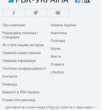
RU
|
UA
Про компанію
Новини України
Редакційна політика і
Аналітика
стандарти
Політика
Як стати нашим автором
Бізнес
Правила користування
Життя
Правова інформація
Розваги
Політика конфіденційності
Lifestyle
Контакти
Команда
Вакансії в РБК-Україна
Розмістити рекламу
Ідентифікатор онлайн-медіа в Реєстрі суб’єктів у сфері медіа —