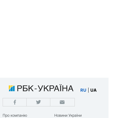
RU
|
UA
Про компанію
Новини України