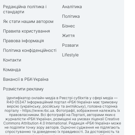
Редакційна політика і
Аналітика
стандарти
Політика
Як стати нашим автором
Бізнес
Правила користування
Життя
Правова інформація
Розваги
Політика конфіденційності
Lifestyle
Контакти
Команда
Вакансії в РБК-Україна
Розмістити рекламу
Ідентифікатор онлайн-медіа в Реєстрі суб’єктів у сфері медіа —
R40-05347 Інформаційний портал «РБК-Україна» має тримовну
версію (українську, російську та англійську), головна сторінка
порталу -
https://www.rbc.ua
. Фотографії, зображення належать їх
правовласникам. Всі фотографії на Порталі, авторами яких є
журналісти «РБК-Україна», розміщені на умовах ліцензії Creative
Commons Attribution 4.0 International. Редакція «РБК-Україна» може
не поділяти точку зору авторів. Оціночні судження не підлягають
спростуванню та доведенню їх правдивості. За достовірність та