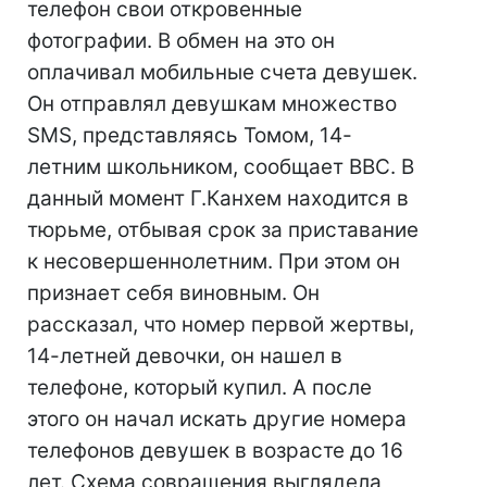
телефон свои откровенные
фотографии. В обмен на это он
оплачивал мобильные счета девушек.
Он отправлял девушкам множество
SMS, представляясь Томом, 14-
летним школьником, сообщает ВВС. В
данный момент Г.Канхем находится в
тюрьме, отбывая срок за приставание
к несовершеннолетним. При этом он
признает себя виновным. Он
рассказал, что номер первой жертвы,
14-летней девочки, он нашел в
телефоне, который купил. А после
этого он начал искать другие номера
телефонов девушек в возрасте до 16
лет. Схема совращения выглядела