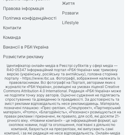
Життя
Правова інформація
Розваги
Політика конфіденційності
Lifestyle
Контакти
Команда
Вакансії в РБК-Україна
Розмістити рекламу
Ідентифікатор онлайн-медіа в Реєстрі суб’єктів у сфері медіа —
R40-05347 Інформаційний портал «РБК-Україна» має тримовну
версію (українську, російську та англійську), головна сторінка
порталу -
https://www.rbc.ua
. Фотографії, зображення належать їх
правовласникам. Всі фотографії на Порталі, авторами яких є
журналісти «РБК-Україна», розміщені на умовах ліцензії Creative
Commons Attribution 4.0 International. Редакція «РБК-Україна» може
не поділяти точку зору авторів. Оціночні судження не підлягають
спростуванню та доведенню їх правдивості. За достовірність та
зміст реклами відповідальність несе рекламодавець. Матеріали,
позначені плашкою: «Прес-релізи», «Спецпроект», «Партнерський
матеріал», «Promo», «Благодійність», «Резонанс» розміщуються на
правах реклами і призначені, як правило, для осіб, які досягли 21-
річного віку. «Новини компанії» - це інформаційний формат, що
охоплює новини, події та оголошення, пов'язані з діяльністю
компаній, базуються на пресрелізах, які випускають самі
компанії, і за які редакція не несе відповідальність. Онлайн-медіа