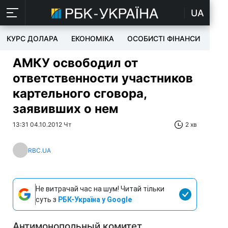
UA
КУРС ДОЛАРА
ЕКОНОМІКА
ОСОБИСТІ ФІНАНСИ
TEC
АМКУ освободил от
ответственности участников
картельного сговора,
заявивших о нем
13:31 04.10.2012 Чт
2 хв
RBC.UA
Не витрачай час на шум! Читай тільки
суть з
РБК-Україна у Google
Антимонопольный комитет