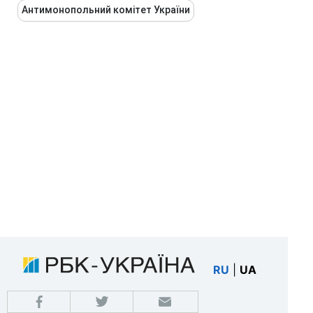
Антимонопольний комітет України
RU
|
UA