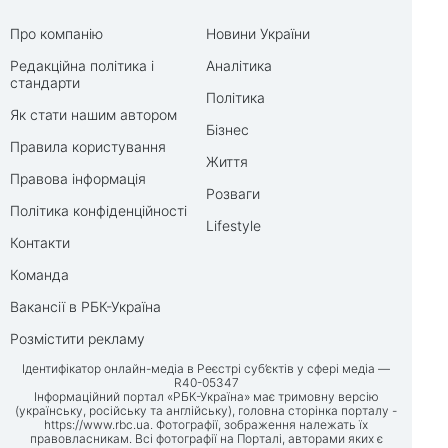
Про компанію
Новини України
Редакційна політика і
Аналітика
стандарти
Політика
Як стати нашим автором
Бізнес
Правила користування
Життя
Правова інформація
Розваги
Політика конфіденційності
Lifestyle
Контакти
Команда
Вакансії в РБК-Україна
Розмістити рекламу
Ідентифікатор онлайн-медіа в Реєстрі суб’єктів у сфері медіа —
R40-05347
Інформаційний портал «РБК-Україна» має тримовну версію
(українську, російську та англійську), головна сторінка порталу -
https://www.rbc.ua
. Фотографії, зображення належать їх
правовласникам. Всі фотографії на Порталі, авторами яких є