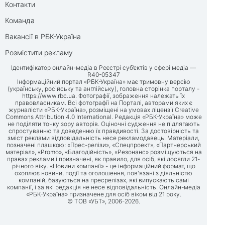
Контакти
Команда
Вакансії в РБК-Україна
Розмістити рекламу
Ідентифікатор онлайн-медіа в Реєстрі суб’єктів у сфері медіа —
R40-05347
Інформаційний портал «РБК-Україна» має тримовну версію
(українську, російську та англійську), головна сторінка порталу -
https://www.rbc.ua
. Фотографії, зображення належать їх
правовласникам. Всі фотографії на Порталі, авторами яких є
журналісти «РБК-Україна», розміщені на умовах ліцензії Creative
Commons Attribution 4.0 International. Редакція «РБК-Україна» може
не поділяти точку зору авторів. Оціночні судження не підлягають
спростуванню та доведенню їх правдивості. За достовірність та
зміст реклами відповідальність несе рекламодавець. Матеріали,
позначені плашкою: «Прес-релізи», «Спецпроект», «Партнерський
матеріал», «Promo», «Благодійність», «Резонанс» розміщуються на
правах реклами і призначені, як правило, для осіб, які досягли 21-
річного віку. «Новини компанії» - це інформаційний формат, що
охоплює новини, події та оголошення, пов'язані з діяльністю
компаній, базуються на пресрелізах, які випускають самі
компанії, і за які редакція не несе відповідальність. Онлайн-медіа
«РБК-Україна» призначене для осіб віком від 21 року.
© ТОВ «УБТ», 2006-2026.