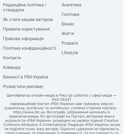
Редакційна політика і
Аналітика
стандарти
Політика
Як стати нашим автором
Бізнес
Правила користування
Життя
Правова інформація
Розваги
Політика конфіденційності
Lifestyle
Контакти
Команда
Вакансії в РБК-Україна
Розмістити рекламу
Ідентифікатор онлайн-медіа в Реєстрі суб’єктів у сфері медіа —
R40-05347
Інформаційний портал «РБК-Україна» має тримовну версію
(українську, російську та англійську), головна сторінка порталу -
https://www.rbc.ua
. Фотографії, зображення належать їх
правовласникам. Всі фотографії на Порталі, авторами яких є
журналісти «РБК-Україна», розміщені на умовах ліцензії Creative
Commons Attribution 4.0 International. Редакція «РБК-Україна» може
не поділяти точку зору авторів. Оціночні судження не підлягають
спростуванню та доведенню їх правдивості. За достовірність та