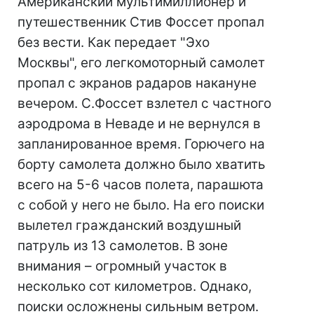
Американский мультимиллионер и
путешественник Стив Фоссет пропал
без вести. Как передает "Эхо
Москвы", его легкомоторный самолет
пропал с экранов радаров накануне
вечером. С.Фоссет взлетел с частного
аэродрома в Неваде и не вернулся в
запланированное время. Горючего на
борту самолета должно было хватить
всего на 5-6 часов полета, парашюта
с собой у него не было. На его поиски
вылетел гражданский воздушный
патруль из 13 самолетов. В зоне
внимания – огромный участок в
несколько сот километров. Однако,
поиски осложнены сильным ветром.