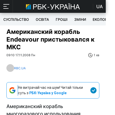
UA
СУСПІЛЬСТВО
ОСВІТА
ГРОШІ
ЗМІНИ
ЕКОЛОГІЯ
Американский корабль
Endeavour пристыковался к
МКС
09:10 17.11.2008 Пн
1 хв
RBC.UA
Не витрачай час на шум! Читай тільки
суть з
РБК-Україна у Google
Американский корабль
многоразового использования