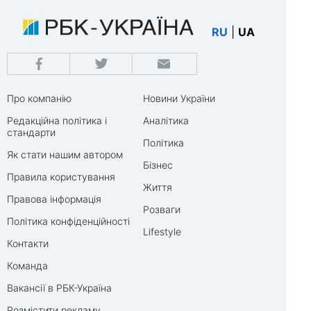
RU
|
UA
Про компанію
Новини України
Редакційна політика і
Аналітика
стандарти
Політика
Як стати нашим автором
Бізнес
Правила користування
Життя
Правова інформація
Розваги
Політика конфіденційності
Lifestyle
Контакти
Команда
Вакансії в РБК-Україна
Розмістити рекламу