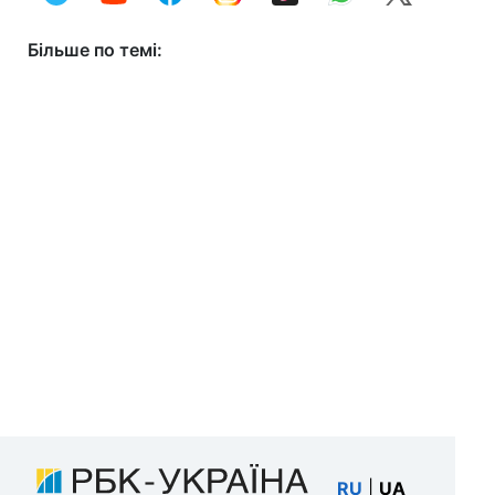
Більше по темі:
RU
|
UA