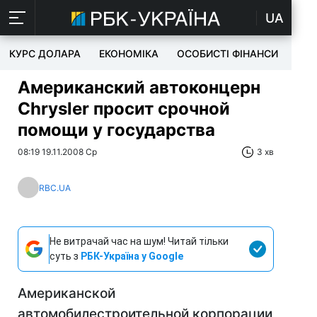
UA
КУРС ДОЛАРА
ЕКОНОМІКА
ОСОБИСТІ ФІНАНСИ
TEC
Американский автоконцерн
Chrysler просит срочной
помощи у государства
08:19 19.11.2008 Ср
3 хв
RBC.UA
Не витрачай час на шум! Читай тільки
суть з
РБК-Україна у Google
Американской
автомобилестроительной корпорации