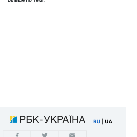
Більше по темі:
RU
|
UA