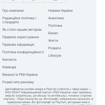
Про компанію
Новини України
Редакційна політика і
Аналітика
стандарти
Політика
Як стати нашим автором
Бізнес
Правила користування
Життя
Правова інформація
Розваги
Політика конфіденційності
Lifestyle
Контакти
Команда
Вакансії в РБК-Україна
Розмістити рекламу
Ідентифікатор онлайн-медіа в Реєстрі суб’єктів у сфері медіа —
R40-05347 Інформаційний портал «РБК-Україна» має тримовну
версію (українську, російську та англійську), головна сторінка
порталу -
https://www.rbc.ua
. Фотографії, зображення належать їх
правовласникам. Всі фотографії на Порталі, авторами яких є