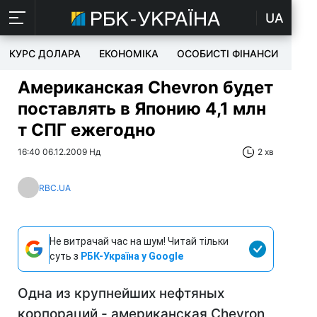
UA
КУРС ДОЛАРА
ЕКОНОМІКА
ОСОБИСТІ ФІНАНСИ
TEC
Американская Chevron будет
поставлять в Японию 4,1 млн
т СПГ ежегодно
16:40 06.12.2009 Нд
2 хв
RBC.UA
Не витрачай час на шум! Читай тільки
суть з
РБК-Україна у Google
Одна из крупнейших нефтяных
корпораций - американская Chevron