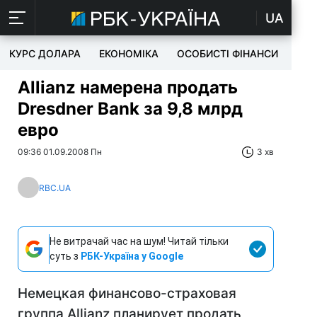
UA
КУРС ДОЛАРА
ЕКОНОМІКА
ОСОБИСТІ ФІНАНСИ
TEC
Allianz намерена продать
Dresdner Bank за 9,8 млрд
евро
09:36 01.09.2008 Пн
3 хв
RBC.UA
Не витрачай час на шум! Читай тільки
суть з
РБК-Україна у Google
Немецкая финансово-страховая
группа Allianz планирует продать