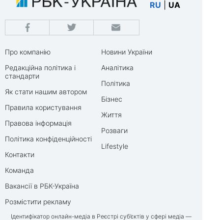
RU
|
UA
Про компанію
Новини України
Редакційна політика і
Аналітика
стандарти
Політика
Як стати нашим автором
Бізнес
Правила користування
Життя
Правова інформація
Розваги
Політика конфіденційності
Lifestyle
Контакти
Команда
Вакансії в РБК-Україна
Розмістити рекламу
Ідентифікатор онлайн-медіа в Реєстрі суб’єктів у сфері медіа —