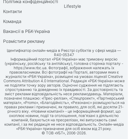
Політика конфіденційності
Lifestyle
Контакти
Команда
Вакансії в РБК-Україна
Розмістити рекламу
Ідентифікатор онлайн-медіа в Реєстрі суб’єктів у сфері медіа —
R40-05347
Інформаційний портал «РБК-Україна» має тримовну версію
(українську, російську та англійську), головна сторінка порталу -
https://www.rbc.ua
. Фотографії, зображення належать їх
правовласникам. Всі фотографії на Порталі, авторами яких є
журналісти «РБК-Україна», розміщені на умовах ліцензії Creative
Commons Attribution 4.0 International. Редакція «РБК-Україна» може
не поділяти точку зору авторів. Оціночні судження не підлягають
спростуванню та доведенню їх правдивості. За достовірність та
зміст реклами відповідальність несе рекламодавець. Матеріали,
позначені плашкою: «Прес-релізи», «Спецпроект», «Партнерський
матеріал», «Promo», «Благодійність», «Резонанс» розміщуються на
правах реклами і призначені, як правило, для осіб, які досягли 21-
річного віку. «Новини компанії» - це інформаційний формат, що
охоплює новини, події та оголошення, пов'язані з діяльністю
компаній, базуються на пресрелізах, які випускають самі
компанії, і за які редакція не несе відповідальність. Онлайн-медіа
«РБК-Україна» призначене для осіб віком від 21 року.
© ТОВ «УБТ», 2006-2026.