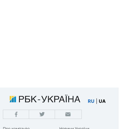
RU
|
UA
Про компанію
Новини України