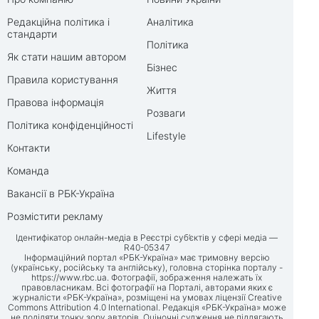
Редакційна політика і
Аналітика
стандарти
Політика
Як стати нашим автором
Бізнес
Правила користування
Життя
Правова інформація
Розваги
Політика конфіденційності
Lifestyle
Контакти
Команда
Вакансії в РБК-Україна
Розмістити рекламу
Ідентифікатор онлайн-медіа в Реєстрі суб’єктів у сфері медіа —
R40-05347
Інформаційний портал «РБК-Україна» має тримовну версію
(українську, російську та англійську), головна сторінка порталу -
https://www.rbc.ua
. Фотографії, зображення належать їх
правовласникам. Всі фотографії на Порталі, авторами яких є
журналісти «РБК-Україна», розміщені на умовах ліцензії Creative
Commons Attribution 4.0 International. Редакція «РБК-Україна» може
не поділяти точку зору авторів. Оціночні судження не підлягають