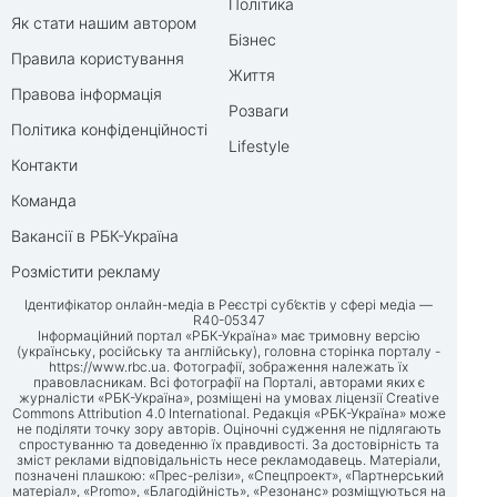
Політика
Як стати нашим автором
Бізнес
Правила користування
Життя
Правова інформація
Розваги
Політика конфіденційності
Lifestyle
Контакти
Команда
Вакансії в РБК-Україна
Розмістити рекламу
Ідентифікатор онлайн-медіа в Реєстрі суб’єктів у сфері медіа —
R40-05347
Інформаційний портал «РБК-Україна» має тримовну версію
(українську, російську та англійську), головна сторінка порталу -
https://www.rbc.ua
. Фотографії, зображення належать їх
правовласникам. Всі фотографії на Порталі, авторами яких є
журналісти «РБК-Україна», розміщені на умовах ліцензії Creative
Commons Attribution 4.0 International. Редакція «РБК-Україна» може
не поділяти точку зору авторів. Оціночні судження не підлягають
спростуванню та доведенню їх правдивості. За достовірність та
зміст реклами відповідальність несе рекламодавець. Матеріали,
позначені плашкою: «Прес-релізи», «Спецпроект», «Партнерський
матеріал», «Promo», «Благодійність», «Резонанс» розміщуються на