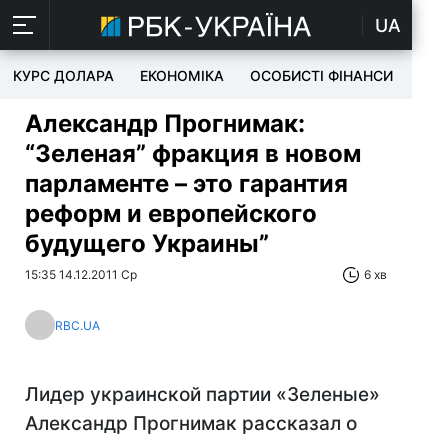
UA
КУРС ДОЛАРА
ЕКОНОМІКА
ОСОБИСТІ ФІНАНСИ
TEC
Александр Прогнимак:
“Зеленая” фракция в новом
парламенте – это гарантия
реформ и европейского
будущего Украины”
15:35 14.12.2011 Ср
6 хв
RBC.UA
Лидер украинской партии «Зеленые»
Александр Прогнимак рассказал о