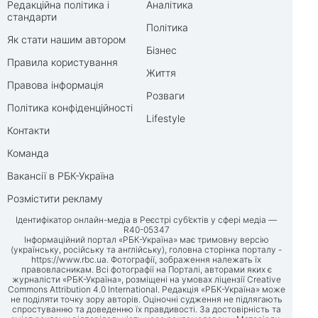
Редакційна політика і
Аналітика
стандарти
Політика
Як стати нашим автором
Бізнес
Правила користування
Життя
Правова інформація
Розваги
Політика конфіденційності
Lifestyle
Контакти
Команда
Вакансії в РБК-Україна
Розмістити рекламу
Ідентифікатор онлайн-медіа в Реєстрі суб’єктів у сфері медіа —
R40-05347
Інформаційний портал «РБК-Україна» має тримовну версію
(українську, російську та англійську), головна сторінка порталу -
https://www.rbc.ua
. Фотографії, зображення належать їх
правовласникам. Всі фотографії на Порталі, авторами яких є
журналісти «РБК-Україна», розміщені на умовах ліцензії Creative
Commons Attribution 4.0 International. Редакція «РБК-Україна» може
не поділяти точку зору авторів. Оціночні судження не підлягають
спростуванню та доведенню їх правдивості. За достовірність та