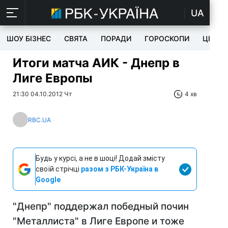
UA
ШОУ БІЗНЕС
СВЯТА
ПОРАДИ
ГОРОСКОПИ
ЦІКАВ
Итоги матча АИК - Днепр в
Лиге Европы
21:30 04.10.2012 Чт
4 хв
RBC.UA
Будь у курсі, а не в шоці! Додай змісту
своїй стрічці
разом з РБК-Україна в
Google
"Днепр" поддержал победный почин
"Металлиста" в Лиге Европе и тоже