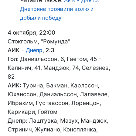
Читайте также:
АИК - Днепр:
Днепряне проявили волю и
добыли победу
4 октября, 22:00
Стокгольм, "Ромунда"
АИК -
Днепр
, 2:3
Гол:
Даниэльссон, 6, Гаетом, 45 -
Калинич, 41, Мандзюк, 74, Селезнев,
82
АИК:
Турина, Бакман, Карлссон,
Юханссон, Даниэльссон, Лалавеле,
Ибрахим, Густавссон, Лоренцон,
Карикари, Гойтом
Днепр:
Лаштувка, Мазух, Мандзюк,
Стринич, Жулиано, Коноплянка,