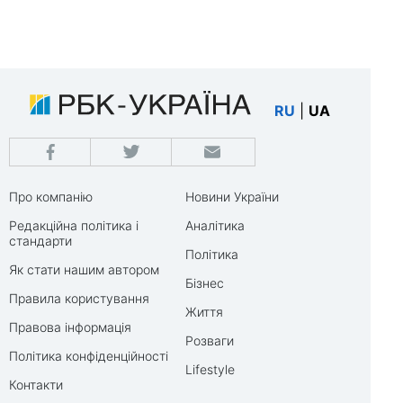
RU
|
UA
Про компанію
Новини України
Редакційна політика і
Аналітика
стандарти
Політика
Як стати нашим автором
Бізнес
Правила користування
Життя
Правова інформація
Розваги
Політика конфіденційності
Lifestyle
Контакти