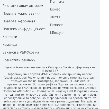
Політика
Як стати нашим автором
Бізнес
Правила користування
Життя
Правова інформація
Розваги
Політика конфіденційності
Lifestyle
Контакти
Команда
Вакансії в РБК-Україна
Розмістити рекламу
Ідентифікатор онлайн-медіа в Реєстрі суб’єктів у сфері медіа —
R40-05347
Інформаційний портал «РБК-Україна» має тримовну версію
(українську, російську та англійську), головна сторінка порталу -
https://www.rbc.ua
. Фотографії, зображення належать їх
правовласникам. Всі фотографії на Порталі, авторами яких є
журналісти «РБК-Україна», розміщені на умовах ліцензії Creative
Commons Attribution 4.0 International. Редакція «РБК-Україна» може
не поділяти точку зору авторів. Оціночні судження не підлягають
спростуванню та доведенню їх правдивості. За достовірність та
зміст реклами відповідальність несе рекламодавець. Матеріали,
позначені плашкою: «Прес-релізи», «Спецпроект», «Партнерський
матеріал», «Promo», «Благодійність», «Резонанс» розміщуються на