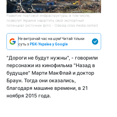
Развитие портовой инфраструктуры, в том числе,
позволит Украине нарастить свой экспортный
потенциал (источник фото - Odessa crisis media center)
Не витрачай час на шум! Читай тільки
суть з
РБК-Україна у Google
"Дороги не будут нужны", - говорили
персонажи из кинофильма "Назад в
будущее" Марти МакФлай и доктор
Браун. Тогда они оказались,
благодаря машине времени, в 21
ноября 2015 года.