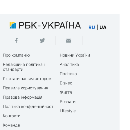
RU
|
UA
Про компанію
Новини України
Редакційна політика і
Аналітика
стандарти
Політика
Як стати нашим автором
Бізнес
Правила користування
Життя
Правова інформація
Розваги
Політика конфіденційності
Lifestyle
Контакти
Команда