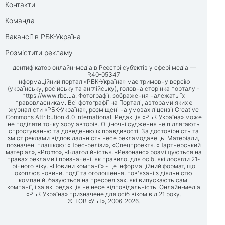
Контакти
Команда
Вакансії в РБК-Україна
Розмістити рекламу
Ідентифікатор онлайн-медіа в Реєстрі суб’єктів у сфері медіа —
R40-05347
Інформаційний портал «РБК-Україна» має тримовну версію
(українську, російську та англійську), головна сторінка порталу -
https://www.rbc.ua
. Фотографії, зображення належать їх
правовласникам. Всі фотографії на Порталі, авторами яких є
журналісти «РБК-Україна», розміщені на умовах ліцензії Creative
Commons Attribution 4.0 International. Редакція «РБК-Україна» може
не поділяти точку зору авторів. Оціночні судження не підлягають
спростуванню та доведенню їх правдивості. За достовірність та
зміст реклами відповідальність несе рекламодавець. Матеріали,
позначені плашкою: «Прес-релізи», «Спецпроект», «Партнерський
матеріал», «Promo», «Благодійність», «Резонанс» розміщуються на
правах реклами і призначені, як правило, для осіб, які досягли 21-
річного віку. «Новини компанії» - це інформаційний формат, що
охоплює новини, події та оголошення, пов'язані з діяльністю
компаній, базуються на пресрелізах, які випускають самі
компанії, і за які редакція не несе відповідальність. Онлайн-медіа
«РБК-Україна» призначене для осіб віком від 21 року.
© ТОВ «УБТ», 2006-2026.