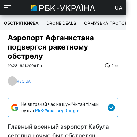
UA
ОБСТРІЛ КИЄВА
DRONE DEALS
ОРМУЗЬКА ПРОТОКА
Аэропорт Афганистана
подвергся ракетному
обстрелу
10:28 16.11.2009 Пн
2 хв
RBC.UA
Не витрачай час на шум! Читай тільки
суть з
РБК-Україна у Google
Главный военный аэропорт Кабула
сегодня ночью был обстрелян