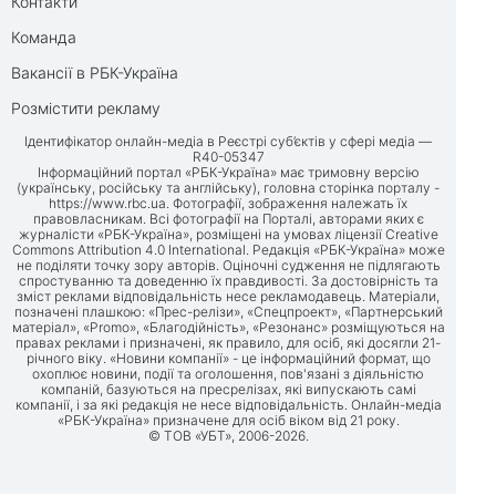
Контакти
Команда
Вакансії в РБК-Україна
Розмістити рекламу
Ідентифікатор онлайн-медіа в Реєстрі суб’єктів у сфері медіа —
R40-05347
Інформаційний портал «РБК-Україна» має тримовну версію
(українську, російську та англійську), головна сторінка порталу -
https://www.rbc.ua
. Фотографії, зображення належать їх
правовласникам. Всі фотографії на Порталі, авторами яких є
журналісти «РБК-Україна», розміщені на умовах ліцензії Creative
Commons Attribution 4.0 International. Редакція «РБК-Україна» може
не поділяти точку зору авторів. Оціночні судження не підлягають
спростуванню та доведенню їх правдивості. За достовірність та
зміст реклами відповідальність несе рекламодавець. Матеріали,
позначені плашкою: «Прес-релізи», «Спецпроект», «Партнерський
матеріал», «Promo», «Благодійність», «Резонанс» розміщуються на
правах реклами і призначені, як правило, для осіб, які досягли 21-
річного віку. «Новини компанії» - це інформаційний формат, що
охоплює новини, події та оголошення, пов'язані з діяльністю
компаній, базуються на пресрелізах, які випускають самі
компанії, і за які редакція не несе відповідальність. Онлайн-медіа
«РБК-Україна» призначене для осіб віком від 21 року.
© ТОВ «УБТ», 2006-2026.