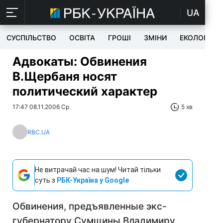
UA
СУСПІЛЬСТВО
ОСВІТА
ГРОШІ
ЗМІНИ
ЕКОЛОГІЯ
Адвокаты: Обвинения
В.Щербаня носят
политический характер
17:47 08.11.2006 Ср
5 хв
RBC.UA
Не витрачай час на шум! Читай тільки
суть з
РБК-Україна у Google
Обвинения, предъявленные экс-
губернатору Сумщины Владимиру