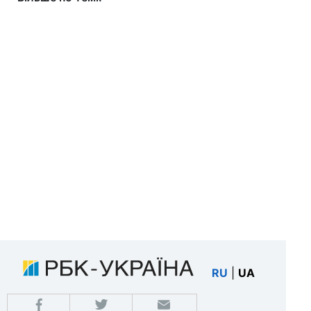
RU
|
UA