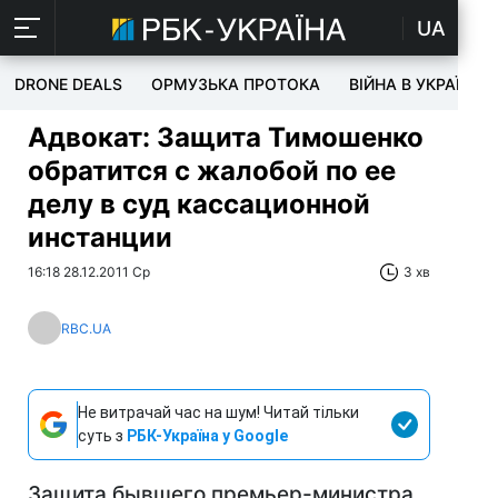
UA
DRONE DEALS
ОРМУЗЬКА ПРОТОКА
ВІЙНА В УКРАЇНІ
Адвокат: Защита Тимошенко
обратится с жалобой по ее
делу в суд кассационной
инстанции
16:18 28.12.2011 Ср
3 хв
RBC.UA
Не витрачай час на шум! Читай тільки
суть з
РБК-Україна у Google
Защита бывшего премьер-министра,