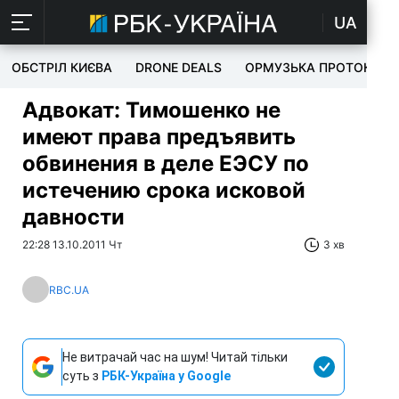
UA
ОБСТРІЛ КИЄВА
DRONE DEALS
ОРМУЗЬКА ПРОТОКА
Адвокат: Тимошенко не
имеют права предъявить
обвинения в деле ЕЭСУ по
истечению срока исковой
давности
22:28 13.10.2011 Чт
3 хв
RBC.UA
Не витрачай час на шум! Читай тільки
суть з
РБК-Україна у Google