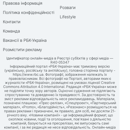
Правова інформація
Розваги
Політика конфіденційності
Lifestyle
Контакти
Команда
Вакансії в РБК-Україна
Розмістити рекламу
Ідентифікатор онлайн-медіа в Реєстрі суб’єктів у сфері медіа —
R40-05347
Інформаційний портал «РБК-Україна» має тримовну версію
(українську, російську та англійську), головна сторінка порталу -
https://www.rbc.ua
. Фотографії, зображення належать їх
правовласникам. Всі фотографії на Порталі, авторами яких є
журналісти «РБК-Україна», розміщені на умовах ліцензії Creative
Commons Attribution 4.0 International. Редакція «РБК-Україна» може
не поділяти точку зору авторів. Оціночні судження не підлягають
спростуванню та доведенню їх правдивості. За достовірність та
зміст реклами відповідальність несе рекламодавець. Матеріали,
позначені плашкою: «Прес-релізи», «Спецпроект», «Партнерський
матеріал», «Promo», «Благодійність», «Резонанс» розміщуються на
правах реклами і призначені, як правило, для осіб, які досягли 21-
річного віку. «Новини компанії» - це інформаційний формат, що
охоплює новини, події та оголошення, пов'язані з діяльністю
компаній, базуються на пресрелізах, які випускають самі
компанії, і за які редакція не несе відповідальність. Онлайн-медіа