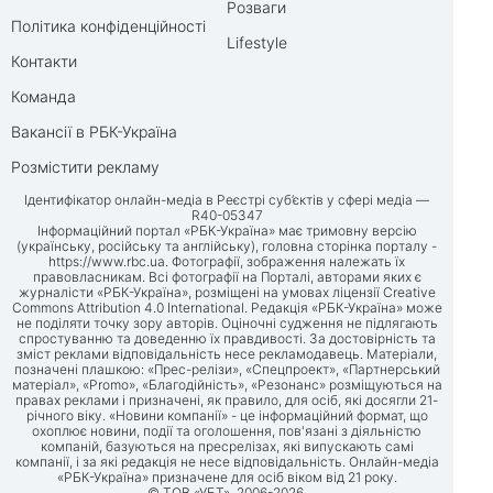
Розваги
Політика конфіденційності
Lifestyle
Контакти
Команда
Вакансії в РБК-Україна
Розмістити рекламу
Ідентифікатор онлайн-медіа в Реєстрі суб’єктів у сфері медіа —
R40-05347
Інформаційний портал «РБК-Україна» має тримовну версію
(українську, російську та англійську), головна сторінка порталу -
https://www.rbc.ua
. Фотографії, зображення належать їх
правовласникам. Всі фотографії на Порталі, авторами яких є
журналісти «РБК-Україна», розміщені на умовах ліцензії Creative
Commons Attribution 4.0 International. Редакція «РБК-Україна» може
не поділяти точку зору авторів. Оціночні судження не підлягають
спростуванню та доведенню їх правдивості. За достовірність та
зміст реклами відповідальність несе рекламодавець. Матеріали,
позначені плашкою: «Прес-релізи», «Спецпроект», «Партнерський
матеріал», «Promo», «Благодійність», «Резонанс» розміщуються на
правах реклами і призначені, як правило, для осіб, які досягли 21-
річного віку. «Новини компанії» - це інформаційний формат, що
охоплює новини, події та оголошення, пов'язані з діяльністю
компаній, базуються на пресрелізах, які випускають самі
компанії, і за які редакція не несе відповідальність. Онлайн-медіа
«РБК-Україна» призначене для осіб віком від 21 року.
© ТОВ «УБТ», 2006-2026.