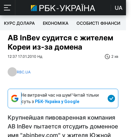
UA
КУРС ДОЛАРА
ЕКОНОМІКА
ОСОБИСТІ ФІНАНСИ
TEC
AB InBev судится с жителем
Кореи из-за домена
12:37 17.01.2010 Нд
2 хв
RBC.UA
Не витрачай час на шум! Читай тільки
суть з
РБК-Україна у Google
Крупнейшая пивоваренная компания
AB InBev пытается отсудить доменное
имя "abinbev.com" у жителя Южной