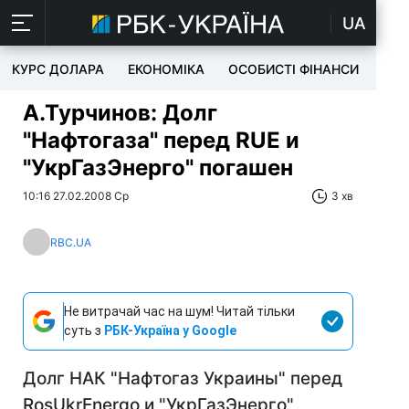
UA
КУРС ДОЛАРА
ЕКОНОМІКА
ОСОБИСТІ ФІНАНСИ
TEC
А.Турчинов: Долг
"Нафтогаза" перед RUE и
"УкрГазЭнерго" погашен
10:16 27.02.2008 Ср
3 хв
RBC.UA
Не витрачай час на шум! Читай тільки
суть з
РБК-Україна у Google
Долг НАК "Нафтогаз Украины" перед
RоsUkrEnergo и "УкрГазЭнерго"