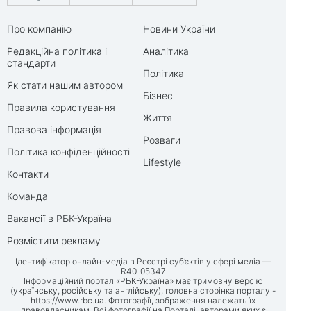
Про компанію
Новини України
Редакційна політика і
Аналітика
стандарти
Політика
Як стати нашим автором
Бізнес
Правила користування
Життя
Правова інформація
Розваги
Політика конфіденційності
Lifestyle
Контакти
Команда
Вакансії в РБК-Україна
Розмістити рекламу
Ідентифікатор онлайн-медіа в Реєстрі суб’єктів у сфері медіа —
R40-05347
Інформаційний портал «РБК-Україна» має тримовну версію
(українську, російську та англійську), головна сторінка порталу -
https://www.rbc.ua
. Фотографії, зображення належать їх
правовласникам. Всі фотографії на Порталі, авторами яких є