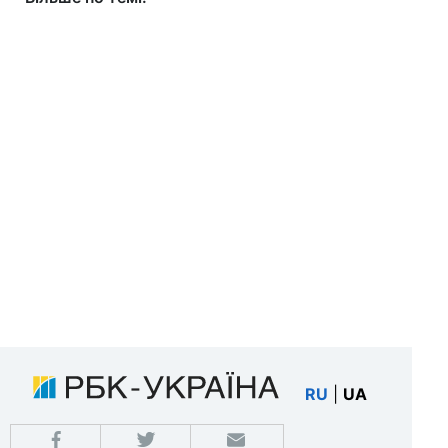
RU
|
UA